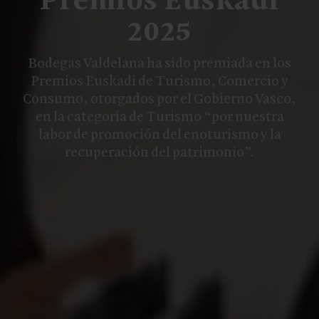
Premios Euskadi
2025
Bodegas Valdelana ha sido premiada en los
Premios Euskadi de Turismo, Comercio y
Consumo, otorgados por el Gobierno Vasco,
en la categoría de Turismo “por nuestra
labor de promoción del enoturismo y la
recuperación del patrimonio”.