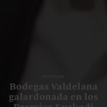
NOTICIAS
Bodegas Valdelana
galardonada en los