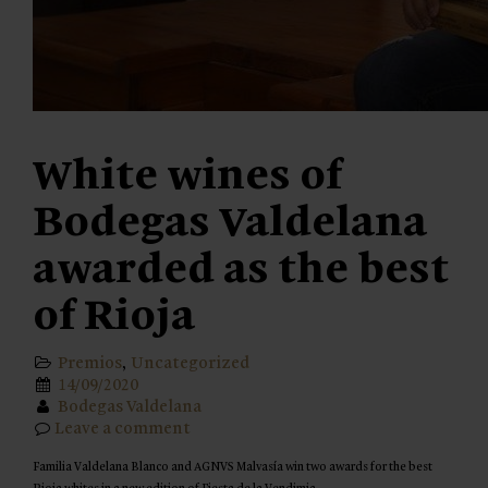
White wines of
Bodegas Valdelana
awarded as the best
of Rioja
Premios
,
Uncategorized
14/09/2020
Bodegas Valdelana
Leave a comment
Familia Valdelana Blanco and AGNVS Malvasía win two awards for the best