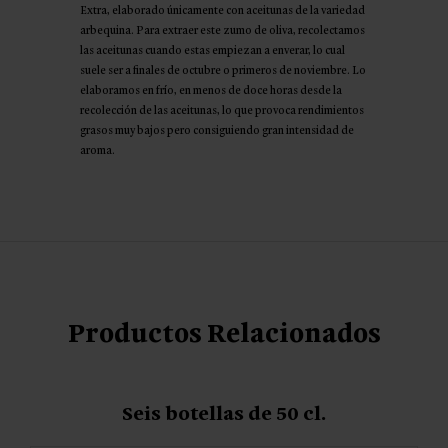
fluido al final.
Extra, elaborado únicamente con aceitunas de la variedad
arbequina. Para extraer este zumo de oliva, recolectamos
las aceitunas cuando estas empiezan a enverar, lo cual
suele ser a finales de octubre o primeros de noviembre. Lo
elaboramos en frío, en menos de doce horas desde la
recolección de las aceitunas, lo que provoca rendimientos
grasos muy bajos pero consiguiendo gran intensidad de
aroma.
Productos Relacionados
Seis botellas de 50 cl.