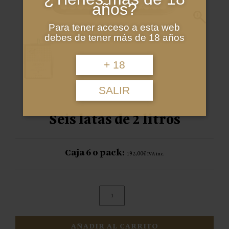
años?
Para tener acceso a esta web
debes de tener más de 18 años
+ 18
SALIR
Seis latas de 2 litros
Caja 6 o pack:
192,00
€
IVA inc.
Aceite
AGNVS
AÑADIR AL CARRITO