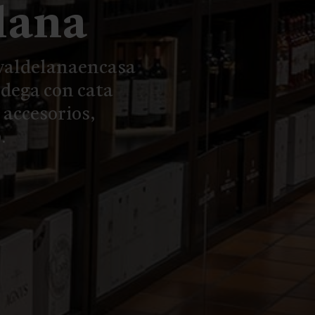
lana
valdelanaencasa
odega con cata
 accesorios,
.