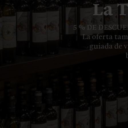
La 
5 % DE DESCUEN
La oferta tam
guiada de v